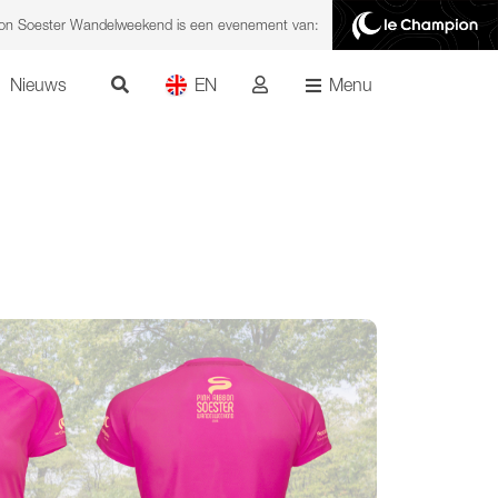
bon Soester Wandelweekend is een evenement van:
Nieuws
EN
Menu