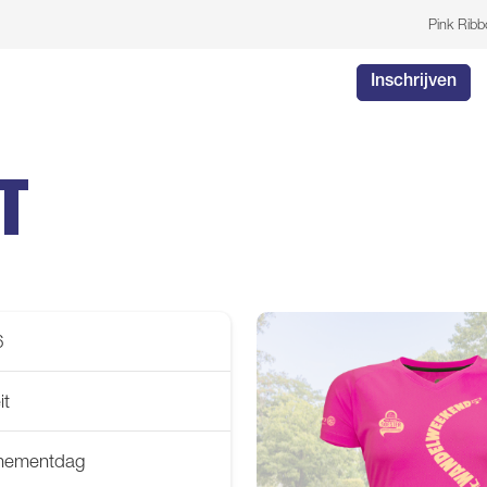
Pink Rib
Inschrijven
T
6
it
enementdag