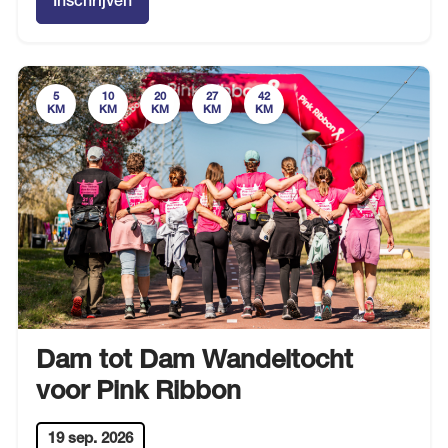
Inschrijven
5
10
20
27
42
KM
KM
KM
KM
KM
Dam tot Dam Wandeltocht
voor Pink Ribbon
19 sep. 2026