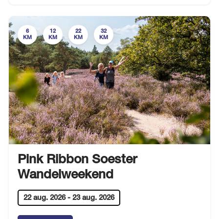
6
12
22
32
KM
KM
KM
KM
Pink Ribbon Soester
Wandelweekend
22 aug. 2026
-
23 aug. 2026