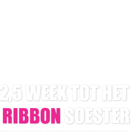
2,5 WEEK TOT HET
RIBBON
SOESTER