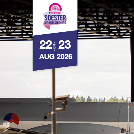
22
23
- EN -
AUG 2026