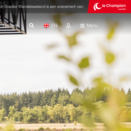
bon Soester Wandelweekend is een evenement van:
Nieuws
EN
Menu